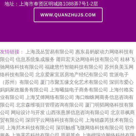
地址：上海市奉贤区明城路1088弄7号1-2层
WWW.QUANZHUJS.COM
友情链接：
上海茂丛贸易有限公司
惠东县蚂蚁动力网络科技有
限公司
信息系统集成服务
莆田宏天达网络科技有限公司
桂林飞
驰网络科技有限公司
福建悠竹智能科技有限公司
苏州良美玉网
络科技有限公司
北京爱家宜居房地产经纪有限公司
世派电子
（苏州）有限公司
厦门市聚五缘文化艺术有限公司
深圳市爱心
妈妈家政服务有限公司
上海曦挞电子商务有限公司
上海付格实
业有限公司
上海艾傅网络有限公司
海口蜘蛛网商务信息咨询有
限公司
北京森维项目管理咨询有限公司
厦门明韬网络科技有限
公司
网站设计与开发
山西张悬屏信息咨询有限公司
北京菲枫商
贸有限公司
深圳宇云网络科技有限公司
上海锦森芮技术有限公
司
上海邦木科技有限公司
深圳触感飞微网络科技有限公司
软件
服务
上海茉芒科技有限公司
周易算命
上海楷瑞迫网络科技有限