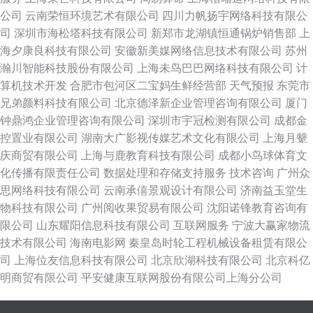
公司
云南荣恒环境艺术有限公司
四川力帆扬宇网络科技有限公
司
深圳市海松塔科技有限公司
新郑市龙湖镇恒通锅炉销售部
上
海夕康良科技有限公司
安徽新美媒网络信息技术有限公司
苏州
瀚川智能科技股份有限公司
上海未鸟巴巴网络科技有限公司
计
算机技术开发
合肥市包河区二宝妈生鲜经营部
天气预报
东莞市
兄弟颜料科技有限公司
北京德泽新企业管理咨询有限公司
厦门
钟鼎鸿企业管理咨询有限公司
深圳市宇冠检测有限公司
成都金
控置业有限公司
湖南大广影视传媒艺术文化有限公司
上海月颦
庆商贸有限公司
上海与鹿教育科技有限公司
成都小鸟球体育文
化传播有限责任公司
数据处理和存储支持服务
技术咨询
广州众
思网络科技有限公司
云南承僖景观设计有限公司
济南益玉堂生
物科技有限公司
广州阅收果贸易有限公司
沈阳诺锋教育咨询有
限公司
山东耀阳信息科技有限公司
互联网服务
宁波大赢家物流
技术有限公司
海南电影网
秦皇岛时轮工程机械设备租赁有限公
司
上海位友信息科技有限公司
北京欣湖科技有限公司
北京科亿
明商贸有限公司
平安健康互联网股份有限公司上海分公司